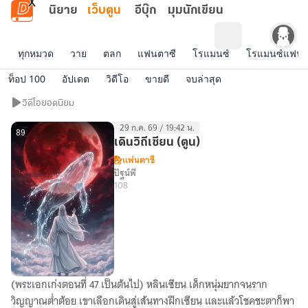
ข้ามไปยังเนื้อหาหลัก
นิยาย
เว็บตูน
อีบุ๊ก
มุมนักเขียน
ทุกหมวด
วาย
ตลก
แฟนตาซี
โรแมนซ์
โรแมนซ์แฟนต
ท็อป 100
อัปเดต
วิดีโอ
ขายดี
จบล่าสุด
วิดีโอ
วิดีโอยอดนิยม
ยอด
29 ก.ค. 69 / 19:42 น.
นิยม
89
เดินวิถีเซียน (ตูน)
แฟนตาซี
ปัฐน์พี
108
(พระเอกเก่งตอนที่ 47 เป็นต้นไป) หลินเซียน เด็กหนุ่มยากจนราก
เดิน
วิญญาณต่ำต้อย เขาเลือกเดินสู่เส้นทางฝึกเซียน และแล้วโชคชะตาก็พา
วิถี