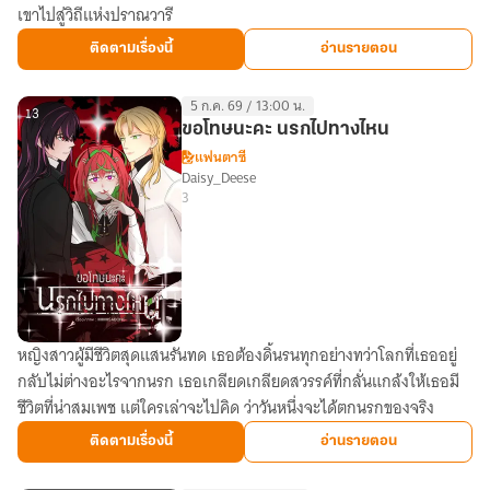
เขาไปสู่วิถีแห่งปราณวารี
เซียน
(ตูน)
ติดตามเรื่องนี้
อ่านรายตอน
5 ก.ค. 69 / 13:00 น.
13
ขอโทษนะคะ นรกไปทางไหน
แฟนตาซี
Daisy_Deese
3
หญิงสาวผู้มีชีวิตสุดแสนรันทด เธอต้องดิ้นรนทุกอย่างทว่าโลกที่เธออยู่
ขอโทษ
กลับไม่ต่างอะไรจากนรก เธอเกลียดเกลียดสวรรค์ที่กลั่นแกล้งให้เธอมี
นะคะ
ชีวิตที่น่าสมเพช แต่ใครเล่าจะไปคิด ว่าวันหนึ่งจะได้ตกนรกของจริง
นรก
ไป
ติดตามเรื่องนี้
อ่านรายตอน
ทาง
ไหน