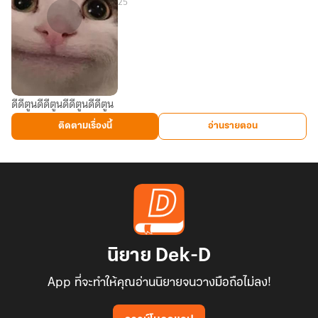
25
ดีดีตูนดีดีตูนดีดีตูนดีดีตูน
ตูน
ดีดี
ติดตามเรื่องนี้
อ่านรายตอน
นิยาย Dek-D
App ที่จะทำให้คุณอ่านนิยายจนวางมือถือไม่ลง!