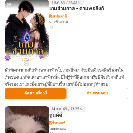
1 ส.ค. 69 / 14:23 น.
59
เกมข้ามกาล - ตามพรลิงก์
แฟนตาซี
นางฟ้าสยาม
10
นักพัฒนาเกมที่สร้างอาณาจักรโบราณขึ้นมาด้วยมือตัวเองตื่นขึ้นมาใน
เกม
ร่างของแม่ทัพแห่งอาณาจักรนั้น บีไม่รู้ว่านี่คือเกม หรือนี่คือตัวตนที่แท้
ข้าม
จริงของเขาและยิ่งเขาอยู่ที่นี่นานขึ้น เขาก็ยิ่งไม่อยากรู้คำตอบ
กาล
-
ติดตามเรื่องนี้
อ่านรายตอน
ตาม
พร
14 ก.ค. 69 / 13:25 น.
ลิงก์
ตูนดีดี
โรแมนซ์
'annienaja'