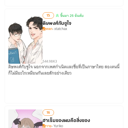
บอย
แบน
15
ขึ้นมา 26 อันดับ
ด์
ขึ้น
ดิษพงศ์กับชูใจ
มา
ตลก
• xtatchax
26
อันดับ
5
44.98K
3
ดิษพงศ์กับชูใจ นอกจากเพศกำเนิดและชื่อที่เป็นภาษาไทย สองคนนี้
ดิษ
ก็ไม่มีอะไรเหมือนกันเลยสักอย่างเดียว
พงศ์
กับ
ชูใจ
16
ฮาเร็มของผมคือสิ่งของ
วาย
• Yuriko