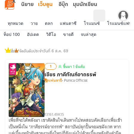
ข้ามไปยังเนื้อหาหลัก
นิยาย
เว็บตูน
อีบุ๊ก
มุมนักเขียน
ทุกหมวด
วาย
ตลก
แฟนตาซี
โรแมนซ์
โรแมนซ์แฟนต
ท็อป 100
อัปเดต
วิดีโอ
ขายดี
จบล่าสุด
เว็บ
ตูน
จัดอันดับประจำวันที่ 6 ส.ค. 69
ติด
ท็อป
1
ขึ้นมา 1 อันดับ
ขึ้น
เชียร ภาคีทัณฑ์อาถรรพ์
มา
แฟนตาซี
• Punica Official
1
อันดับ
131
61.49K
15
เพื่อที่จะได้พลังมา เขาตัดสินใจเดินทางไปทดสอบคัดเลือกเพื่อเข้า
เชียร
เป็นหนึ่งใน “ภาคีธรรม์อาถรรพ์” สถาบันปลุกปั้นจอมขมังเวท หาก
ภาคี
แต่เบื้องหน้าอันสวยงามยิ่งใหญ่ก็ยังแฝงไปด้วยเบื้องหลังอันดำมืด