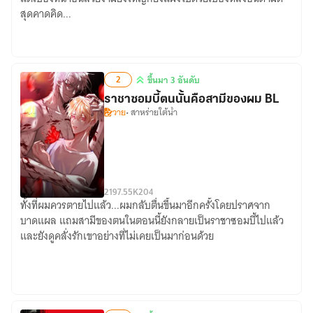
ทัณฑ์
สุดคาดคิด...
อาถรรพ์
2
ขึ้นมา 3 อันดับ
ขึ้น
ราชาซอมบี้ตนนั้นคือสามีของผม BL
มา
วาย
• สาหร่ายใต้น้ำ
3
อันดับ
21
97.55K
204
ทั้งที่ผมควรตายไปแล้ว...ผมกลับตื่นขึ้นมาอีกครั้งโดยปราศจาก
ราชา
บาดแผล แถมสามีของตนในตอนนี้ยังกลายเป็นราชาซอมบี้ไปแล้ว
ซอมบี้
และยังดูคลั่งรักเขาอย่างที่ไม่เคยเป็นมาก่อนด้วย
ตน
นั้น
คือ
สามี
ของ