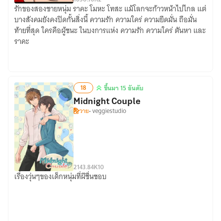
รักของสองชายหนุ่ม ราคะ โมหะ โทสะ แม้โลกจะก้าวหน้าไปไกล แต่
ทาส
บางสังคมยังคงปิดกั้นสิ่งนี้ ความรัก ความใคร่ ความยึดมั่น ถือมั่น
อารมณ์(ของ
ท้ายที่สุด ใครคือผู้ชนะ ในบงการแห่ง ความรัก ความใคร่ ตันหา และ
นาย)
ราคะ
18
ขึ้นมา 15 อันดับ
ขึ้น
Midnight Couple
มา
วาย
• veggiestudio
15
อันดับ
21
43.84K
10
เรื่องวุ่นๆของเด็กหนุ่มที่ผีชื่นชอบ
Midnight
Couple