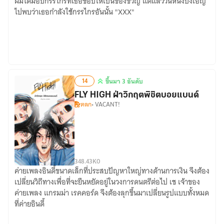
ผมได้มอบกรรไกรที่เธอชอบให้เป็นของขวัญ แต่แล้ววันหนึ่งบังเอิญ
พนักงาน
ไปพบว่าเธอกำลังใช้กรรไกรอันนั้น "XXX"
凶：
ออฟฟิศ
别
ผม
人
เป็น
御
นัก
兽
ฆ่า
我
14
ขึ้นมา 3 อันดับ
御
ขึ้น
兽
FLY HIGH ฝ่าวิกฤตพิชิตบอยแบนด์
มา
ตลก
• VACANT!
娘
3
อันดับ
3
48.43K
0
ค่ายเพลงอินดี้ขนาดเล็กที่ประสบปัญหาใหญ่ทางด้านการเงิน จึงต้อง
FLY
เปลี่ยนวิถีทางเพื่อที่จะยืนหยัดอยู่ในวงการดนตรีต่อไป เช เจ้าของ
HIGH
ค่ายเพลง แกรมม่า เรคคอร์ด จึงต้องลุกขึ้นมาเปลี่ยนรูปแบบทั้งหมด
ฝ่า
ที่ค่ายอินดี้
วิกฤต
พิชิต