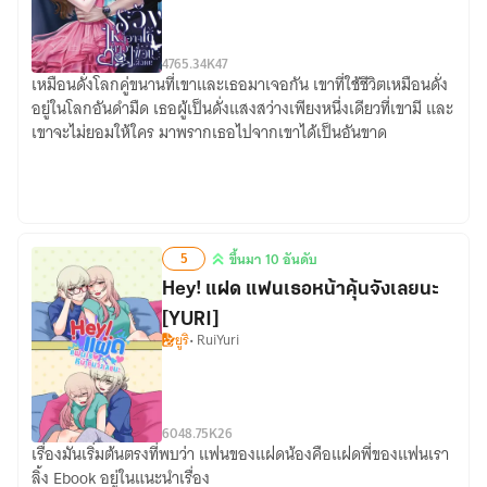
47
65.34K
47
เหมือนดั่งโลกคู่ขนานที่เขาและเธอมาเจอกัน เขาที่ใช้ชีวิตเหมือนดั่ง
ระวัง
อยู่ในโลกอันดำมืด เธอผู้เป็นดั่งแสงสว่างเพียงหนึ่งเดียวที่เขามี และ
ให้
เขาจะไม่ยอมให้ใคร มาพรากเธอไปจากเขาได้เป็นอันขาด
ดี
อาจ
ใช้
คำ
ว่า
5
ขึ้นมา 10 อันดับ
เพื่อน
ขึ้น
Hey! แฝด แฟนเธอหน้าคุ้นจังเลยนะ
ผิด
มา
คน
[YURI]
10
ยูริ
• RuiYuri
อันดับ
60
48.75K
26
เรื่องมันเริ่มต้นตรงที่พบว่า แฟนของแฝดน้องคือแฝดพี่ของแฟนเรา
Hey!
ลิ้ง Ebook อยู่ในแนะนำเรื่อง
แฝด