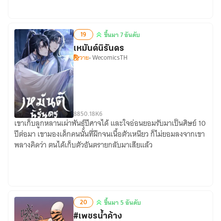
19
ขึ้นมา 7 อันดับ
ขึ้น
เหมันต์นิรันดร
มา
วาย
• WecomicsTH
7
อันดับ
88
50.18K
6
เขาเก็บลูกหลานเผ่าพันธุ์ปีศาจได้ และใจอ่อนยอมรับมาเป็นศิษย์ 10
เหมันต์
ปีต่อมา เขามองเด็กคนนั้นที่ฝึกจนเนื้อตัวเหนียว ก็ไม่ยอมลงจากเขา
นิรันดร
พลางคิดว่า ตนได้เก็บตัวอันตรายกลับมาเสียแล้ว
20
ขึ้นมา 5 อันดับ
ขึ้น
#เพชรน้ำค้าง
มา