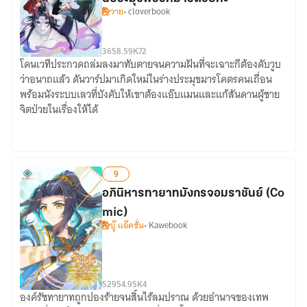
วาย
• cloverbook
36
58.59K
72
โดนเวทีประกวดถล่มลงมาทับตายจนความฝันที่จะเฉาะกีต้องดับวูบ
[Comic]ขอ
ว่าอนาถแล้ว ดันวาร์ปมาเกิดใหม่ในร่างประมุขมารโคตรคนเถื่อน
เหตุผล
พร้อมนังระบบเลวที่บังคับให้เขาต้องแอ๊บแมนและแก้สันดานผู้ชาย
ดีๆ
จิตป่วยในเรื่องให้ได้
ที่
ทำให้
ตุ๊ด
วัย
9
21
อภินิหารทายาทมังกรจอมราชันย์ (Co
ปี
ทะลุ
mic)
บู๊ แอ๊คชั่น
• Kawebook
มิติ
มา
อยู่
ใน
529
54.95K
4
ร่าง
องค์รัชทายาทถูกปองร้ายจนสิ้นไร้ลมปราณ ด้วยอำนาจของเทพ
อภินิหาร