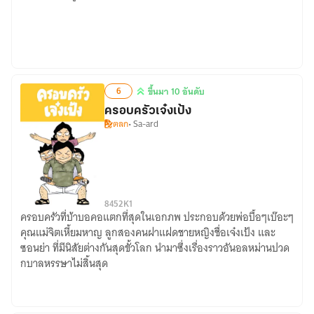
แฟน
เธอ
หน้า
คุ้น
จัง
6
ขึ้นมา 10 อันดับ
เลย
ขึ้น
ครอบครัวเจ๋งเป้ง
นะ
มา
ตลก
• Sa-ard
[YURI]
10
อันดับ
84
52K
1
ครอบครัวที่บ้าบอคอแตกที่สุดในเอกภพ ประกอบด้วยพ่อบื้อๆเบ๊อะๆ
ครอบครัว
คุณแม่จิตเหี้ยมหาญ ลูกสองคนฝาแฝดชายหญิงชื่อเจ๋งเป้ง และ
เจ๋ง
ซอนย่า ที่มีนิสัยต่างกันสุดขั้วโลก นำมาซึ่งเรื่องราวอันอลหม่านปวด
เป้ง
กบาลหรรษาไม่สิ้นสุด