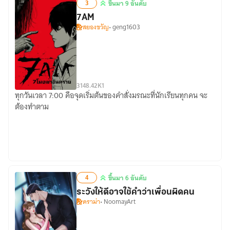
3
ขึ้นมา 9 อันดับ
ผม
ขึ้น
7AM
BL
มา
สยองขวัญ
• geng1603
9
อันดับ
31
48.42K
1
ทุกวันเวลา 7:00 คือจุดเริ่มต้นของคำสั่งมรณะที่นักเรียนทุกคน จะ
7AM
ต้องทำตาม
4
ขึ้นมา 6 อันดับ
ขึ้น
ระวังให้ดีอาจใช้คำว่าเพื่อนผิดคน
มา
ดราม่า
• NoomayArt
6
อันดับ