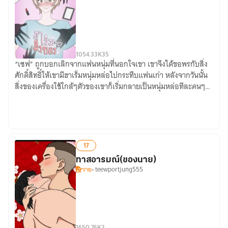
10
54.33K
35
“เซฟ” ถูกบอกเลิกจากแฟนหนุ่มที่นอกใจเขา เขาจึงได้ขอพรกับสิ่ง
ฮาเร็ม
ศักดิ์สิทธิ์ให้เขามีฮาเร็มหนุ่มหล่อไปกระทืบแฟนเก่า หลังจากวันนั้น
ของ
สิ่งของเครื่องใช้ใกล้ๆตัวของเขาก็เริ่มกลายเป็นหนุ่มหล่อทีละคนๆ…
ผม
คือ
สิ่งของ
17
ทาสอารมณ์(ของนาย)
วาย
• teewportjung555
16
50.76K
2