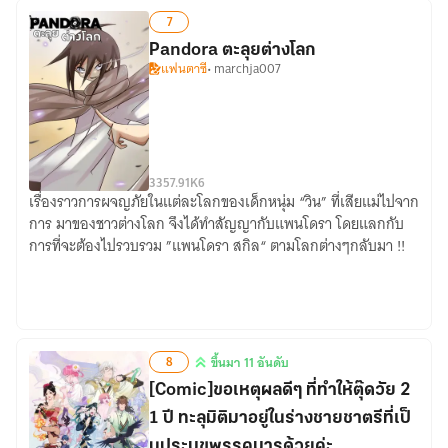
7
Pandora ตะลุยต่างโลก
แฟนตาซี
• marchja007
33
57.91K
6
เรื่องราวการผจญภัยในแต่ละโลกของเด็กหนุ่ม “วิน” ที่เสียแม่ไปจาก
Pandora
การ มาของชาวต่างโลก จึงได้ทำสัญญากับแพนโดรา โดยแลกกับ
ตะลุย
การที่จะต้องไปรวบรวม ”แพนโดรา สกิล“ ตามโลกต่างๆกลับมา !!
ต่าง
โลก
8
ขึ้นมา 11 อันดับ
ขึ้น
[Comic]ขอเหตุผลดีๆ ที่ทำให้ตุ๊ดวัย 2
มา
1 ปี ทะลุมิติมาอยู่ในร่างชายชาตรีที่เป็
11
อันดับ
นประมุขพรรคมารด้วยค่ะ