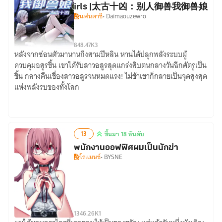
irls |太古十凶：别人御兽我御兽娘
แฟนตาซี
• Daimaouzewro
8
48.47K
3
หลังจากซ่อนตัวมานานถึงสามปีหลิน หานได้ปลุกพลังระบบผู้
Read
ควบคุมอสูรขึ้น เขาได้รับสาวอสูรสุดแกร่งสิบตนกลางวันฉีกศัตรูเป็น
Primordial
ชิ้น กลางคืนเชื่องสาวอสูรจนหมดแรง! ไม่ช้าเขาก็กลายเป็นจุดสูงสุด
Ten
แห่งพลังรบของทั้งโลก
Fiends:
Others
Tame
Beasts,
13
ขึ้นมา 18 อันดับ
I
ขึ้น
พนักงานออฟฟิศผมเป็นนักฆ่า
Tame
มา
โรแมนซ์
• BYSNE
Beast
18
Girls
อันดับ
|
太
古
13
46.26K
1
十