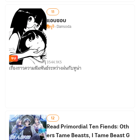
11
แอบชอบ
ยูริ
• Dansoda
จบ
35
44.1K
5
เรื่องราวความสัมพันธ์ระหว่างฝนกับทูน่า
แอบ
ชอบ
12
Read Primordial Ten Fiends: Oth
ers Tame Beasts, I Tame Beast G