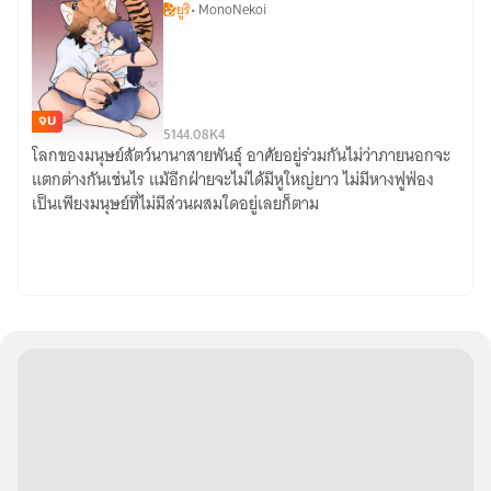
ยูริ
• MonoNekoi
5
อันดับ
จบ
51
44.08K
4
โลกของมนุษย์สัตว์นานาสายพันธุ์ อาศัยอยู่ร่วมกันไม่ว่าภายนอกจะ
#เพชร
แตกต่างกันเช่นไร แม้อีกฝ่ายจะไม่ได้มีหูใหญ่ยาว ไม่มีหางฟูฟ่อง
น้ำค้าง
เป็นเพียงมนุษย์ที่ไม่มีส่วนผสมใดอยู่เลยก็ตาม