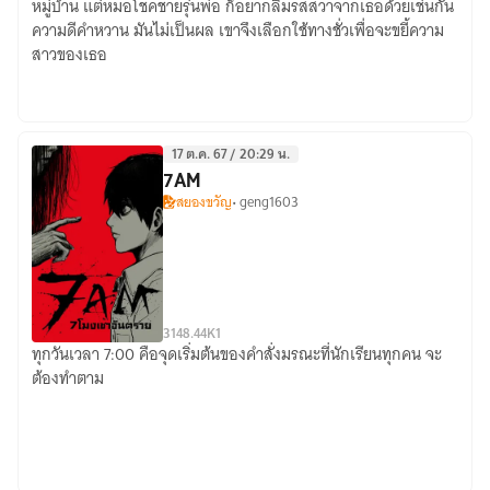
หมู่บ้าน แต่หมอโชคชายรุ่นพ่อ ก็อยากลิ้มรสสวาจากเธอด้วยเช่นกัน
ตรา
ความดีคำหวาน มันไม่เป็นผล เขาจึงเลือกใช้ทางชั่วเพื่อจะขยี้ความ
สวาท
สาวของเธอ
17 ต.ค. 67 / 20:29 น.
7AM
สยองขวัญ
• geng1603
31
48.44K
1
ทุกวันเวลา 7:00 คือจุดเริ่มต้นของคำสั่งมรณะที่นักเรียนทุกคน จะ
7AM
ต้องทำตาม