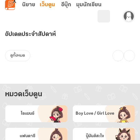
ข้ามไปยังเนื้อหาหลัก
นิยาย
เว็บตูน
อีบุ๊ก
มุมนักเขียน
ร้าน
อัปเดตประจำสัปดาห์
ค้า
เว็บ
ตู
ดูทั้งหมด
นอ
อน
ไลน์
หมวดเว็บตูน
โรแมนซ์
Boy Love / Girl Love
แฟนตาซี
บู๊มันส์สะใจ