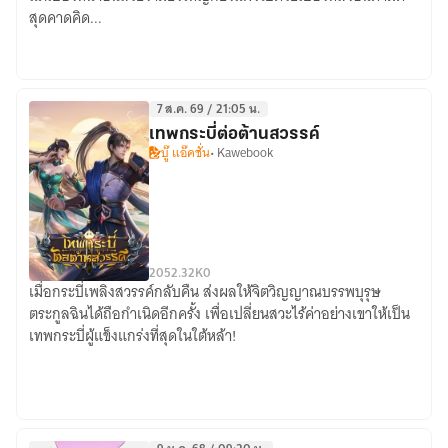
ทัณฑ์
สุดคาดคิด...
อาถรรพ์
7 ส.ค. 69 / 21:05 น.
เทพกระบี่ต่อต้านสวรรค์
บู๊ แอ๊คชั่น
• Kawebook
205
2.32K
0
เมื่อกระบี่เพลิงสวรรค์กลับคืน ส่งผลให้จิตวิญญาณบรรพบุรุษ
เทพ
ตระกูลฉินได้ถือกำเนิดอีกครั้ง เพื่อเปลี่ยนสวะไร้ค่าอย่างเขาให้เป็น
กระบี่
เทพกระบี่ผู้แข็งแกร่งที่สุดในใต้หล้า!
ต่อ
ต้าน
สวรรค์