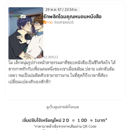
29 พ.ย. 67 / 22:54 น.
รักพลิกโฉมคุณหนอนหนังสือ
วาย
• SsstriplessS
9
2.49K
22
โม เด็กหนุ่มรูปร่างหน้าตาธรรมดาที่ชอบหนังสือเป็นชีวิตจิตใจ ได้
รัก
สารภาพรักกับเพื่อนคนหนึ่งของเขาเมื่อสมัยม.ปลาย แต่กลับล้ม
พลิก
เหลว จนเป็นปมติดตัวเขามายาวนาน ในที่สุดก็ถึงเวลาที่ต้อง
โฉม
เปลี่ยนแปลงตัวเองสักที!!
คุณ
หนอน
หนังสือ
ดูเว็บตูนขายดีทั้งหมด
เริ่มปรับใช้เหรียญใหม่
2 D
=
1 DD
≈
1บาท
*
*ราคาบาทอ้างอิงจากการเติมผ่าน QR Code