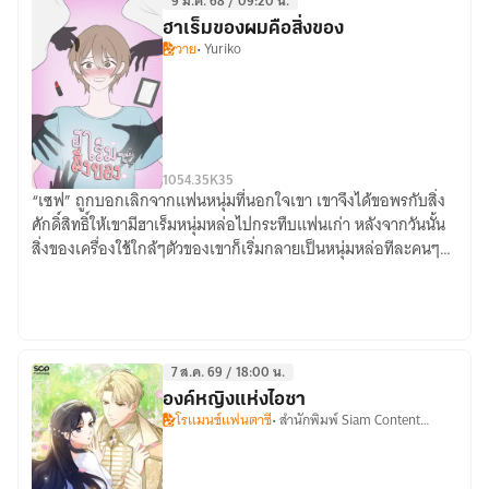
9 ม.ค. 68 / 09:20 น.
ฮาเร็มของผมคือสิ่งของ
วาย
• Yuriko
10
54.35K
35
“เซฟ” ถูกบอกเลิกจากแฟนหนุ่มที่นอกใจเขา เขาจึงได้ขอพรกับสิ่ง
ฮาเร็ม
ศักดิ์สิทธิ์ให้เขามีฮาเร็มหนุ่มหล่อไปกระทืบแฟนเก่า หลังจากวันนั้น
ของ
สิ่งของเครื่องใช้ใกล้ๆตัวของเขาก็เริ่มกลายเป็นหนุ่มหล่อทีละคนๆ…
ผม
คือ
สิ่งของ
7 ส.ค. 69 / 18:00 น.
องค์หญิงแห่งไอซา
โรแมนซ์แฟนตาซี
• สำนักพิมพ์ Siam Content
Partners