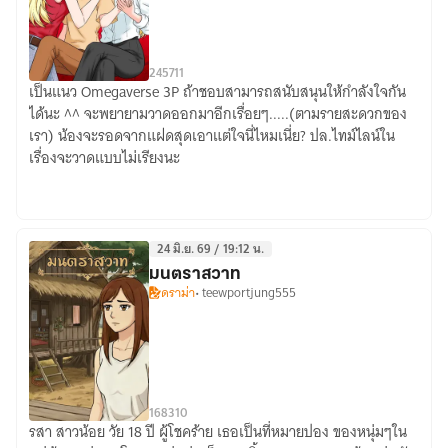
มา
อยู่
ใน
24
571
1
ร่าง
เป็นแนว Omegaverse 3P ถ้าชอบสามารถสนับสนุนให้กำลังใจกัน
Our
ได้นะ ^^ จะพยายามวาดออกมาอีกเรื่อยๆ.....(ตามรายสะดวกของ
ชาย
Mark
เรา) น้องจะรอดจากแฝดสุดเอาแต่ใจนี่ไหมเนี่ย? ปล.ไทม์ไลน์ใน
ชาตรี
[Omegaverse
เรื่องจะวาดแบบไม่เรียงนะ
ที่
Yuri]
เป็น
ประมุข
พรรค
24 มิ.ย. 69 / 19:12 น.
มาร
มนตราสวาท
ด้วย
ดราม่า
• teewportjung555
ค่ะ
16
831
0
รสา สาวน้อย วัย 18 ปี ผู้โชคร้าย เธอเป็นที่หมายปอง ของหนุ่มๆใน
มน