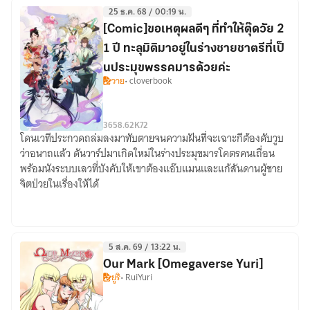
Dad
25 ธ.ค. 68 / 00:19 น.
ลูก
[Comic]ขอเหตุผลดีๆ ที่ทำให้ตุ๊ดวัย 2
น้อย
1 ปี ทะลุมิติมาอยู่ในร่างชายชาตรีที่เป็
ขอมา
นประมุขพรรคมารด้วยค่ะ
ปะ
วาย
• cloverbook
ป๊า
จัด
ให้
36
58.62K
72
(Comic)
โดนเวทีประกวดถล่มลงมาทับตายจนความฝันที่จะเฉาะกีต้องดับวูบ
[Comic]ขอ
ว่าอนาถแล้ว ดันวาร์ปมาเกิดใหม่ในร่างประมุขมารโคตรคนเถื่อน
เหตุผล
พร้อมนังระบบเลวที่บังคับให้เขาต้องแอ๊บแมนและแก้สันดานผู้ชาย
ดีๆ
จิตป่วยในเรื่องให้ได้
ที่
ทำให้
ตุ๊ด
วัย
5 ส.ค. 69 / 13:22 น.
21
Our Mark [Omegaverse Yuri]
ปี
ยูริ
• RuiYuri
ทะลุ
มิติ