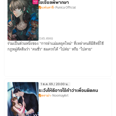
โซเชียลพิพากษา
แฟนตาซี
• Punica Official
134
5.49K
6
ร่วมเป็นส่วนหนึ่งของ "การล่าแม่มดยุคใหม่" ที่เหล่าคนดีมีสิทธิ์ใช้
โซ
กฎหมู่ตัดสินว่า "คนชั่ว" สมควรได้ "ไปต่อ" หรือ "ไปตาย"
เชีย
ล
พิพากษา
1 ส.ค. 69 / 20:00 น.
ระวังให้ดีอาจใช้คำว่าเพื่อนผิดคน
ดราม่า
• NoomayArt