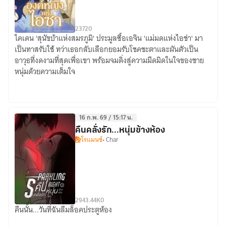
23
72
0
ไคเดน 'สุนัขบ้าแห่งสมรภูมิ' ประมูลซื้อเอจิน 'แม่มดแห่งไอช่า' มา
องค์
เป็นทาสรับใช้ ทว่าเธอกลับเลือกยอมรับโชคชะตาและผันตัวเป็น
หญิง
อาวุธที่งดงามที่สุดเพื่อเขา พร้อมจมดิ่งสู่ความมืดมิดในใจของชาย
แห่ง
หนุ่มด้วยความเต็มใจ
ไอซา
16 ก.พ. 69 / 15:17 น.
คืนคลั่งรัก...หนุ่มข้างห้อง
โรแมนซ์
• Char
29
43.44K
0
คืนนั้น...วันที่ฉันลืมล็อคประตูห้อง
คืน
คลั่ง