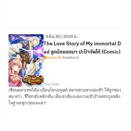
รัก...หนุ่ม
ข้าง
ห้อง
9 มิ.ย. 69 / 20:05 น.
The Love Story of My immortal D
ad ลูกน้อยขอมา ปะป๊าจัดให้ (Comic)
แฟนตาซี
• Kawebook
154
2.69K
1
เซียนมหาเทพได้มาเยือนโลกมนุษย์ หมายตามหาแม่แท้ๆ ให้ลูกของ
The
ตน ทว่า…ชีวิตกลับพลิกผัน เมื่อเขาต้องแต่งงานเข้าบ้านตระกูลหลิง
Love
ในฐานะลูกเขยแมงดา!
Story
of
My
immortal