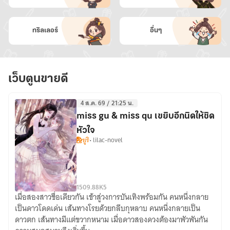
ทริลเลอร์
อื่นๆ
เว็บตูนขายดี
4 ส.ค. 69 / 21:25 น.
miss gu & miss qu เขยิบอีกนิดให้ชิด
หัวใจ
ยูริ
• lilac-novel
150
9.88K
5
เมื่อสองสาวชื่อเดียวกัน เข้าสู่วงการบันเทิงพร้อมกัน คนหนึ่งกลาย
miss
เป็นดาวโดดเด่น เส้นทางโรยด้วยกลีบกุหลาบ คนหนึ่งกลายเป็น
gu
ดาวตก เส้นทางมีแต่ขวากหนาม เมื่อดาวสองดวงต้องมาพัวพันกัน
&