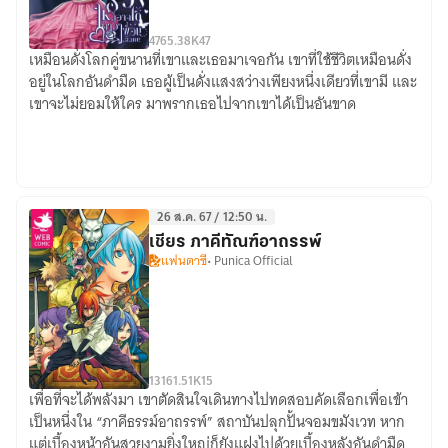
47
65.38K
47
เหมือนดั่งโลกคู่ขนานที่เขาและเธอมาเจอกัน เขาที่ใช้ชีวิตเหมือนดั่ง
ระวัง
อยู่ในโลกอันดำมืด เธอผู้เป็นดั่งแสงสว่างเพียงหนึ่งเดียวที่เขามี และ
ให้
เขาจะไม่ยอมให้ใคร มาพรากเธอไปจากเขาได้เป็นอันขาด
ดี
อาจ
ใช้
คำ
ว่า
26 ส.ค. 67 / 12:50 น.
เพื่อน
เชียร ภาคีทัณฑ์อาถรรพ์
ผิด
แฟนตาซี
• Punica Official
คน
131
61.51K
15
เพื่อที่จะได้พลังมา เขาตัดสินใจเดินทางไปทดสอบคัดเลือกเพื่อเข้า
เชียร
เป็นหนึ่งใน “ภาคีธรรม์อาถรรพ์” สถาบันปลุกปั้นจอมขมังเวท หาก
ภาคี
แต่เบื้องหน้าอันสวยงามยิ่งใหญ่ก็ยังแฝงไปด้วยเบื้องหลังอันดำมืด