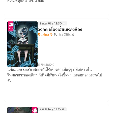
ความสนุกสนานจึงเริ่มขึ้น
miss
qu
เขยิบ
อีก
2 ก.ย. 67 / 12:30 น.
นิด
วงกต เรื่องเฮี้ยนหลังห้อง
ให้
แฟนตาซี
• Punica Official
ชิด
หัวใจ
137
14.58K
40
นี่คือมหกรรมเรื่องสยองอันไร้เดียงสา เมื่อจู่ๆ ผีที่เกิดขึ้นใน
วงกต
จินตนาการของเด็กๆ ก็เกิดมีตัวตนจริงขึ้นมาและออกอาละวาดไป
เรื่อง
ทั่ว
เฮี้ยน
หลัง
ห้อง
2 ก.ย. 67 / 12:15 น.