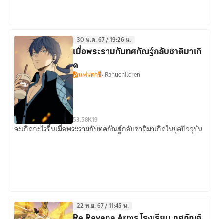
30 พ.ค. 67 / 19:26 น.
เมื่อพระรามกับทศกัณฐ์กลับชาติมาเกิ
ด
แฟนตาซี
• Rahuchildren
5
3.58K
19
จะเกิดอะไรขึ้นเมื่อพระรามกับทศกัณฐ์กลับชาติมาเกิดในยุคปัจจุบัน
เมื่อ
พระราม
กับ
ทศ
กัณฐ์
กลับ
ชาติ
22 พ.ย. 67 / 11:45 น.
มา
Re.Ravana Arms โรงเรียน.ทศกัณฐ์