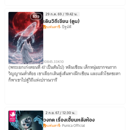
Tame
Beasts,
29 ก.ค. 69 / 19:42 น.
I
รีวิว
เดินวิถีเซียน (ตูน)
Tame
แฟนตาซี
• ปัฐน์พี
Beast
Girls
|
太
古
108
45.33K
10
十
(พระเอกเก่งตอนที่ 47 เป็นต้นไป) หลินเซียน เด็กหนุ่มยากจนราก
เดิน
วิญญาณต่ำต้อย เขาเลือกเดินสู่เส้นทางฝึกเซียน และแล้วโชคชะตา
凶：
วิถี
ก็พาเขาไปสู่วิถีแห่งปราณวารี
别
เซียน
人
(ตูน)
御
兽
我
2 ก.ย. 67 / 12:30 น.
御
วงกต เรื่องเฮี้ยนหลังห้อง
兽
แฟนตาซี
• Punica Official
娘