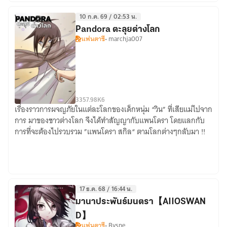
10 ก.ค. 69 / 02:53 น.
Pandora ตะลุยต่างโลก
แฟนตาซี
• marchja007
33
57.98K
6
เรื่องราวการผจญภัยในแต่ละโลกของเด็กหนุ่ม “วิน” ที่เสียแม่ไปจาก
Pandora
การ มาของชาวต่างโลก จึงได้ทำสัญญากับแพนโดรา โดยแลกกับ
ตะลุย
การที่จะต้องไปรวบรวม ”แพนโดรา สกิล“ ตามโลกต่างๆกลับมา !!
ต่าง
โลก
17 ธ.ค. 68 / 16:44 น.
มานาประพันธ์มนตรา【AIIOSWAN
D】
แฟนตาซี
• Bysne