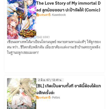
สุด
The Love Story of My immortal D
ยอด
ad ลูกน้อยขอมา ปะป๊าจัดให้ (Comic)
สาว
แฟนตาซี
• Kawebook
เสิร์ฟ
154
2.69K
1
เซียนมหาเทพได้มาเยือนโลกมนุษย์ หมายตามหาแม่แท้ๆ ให้ลูกของ
The
ตน ทว่า…ชีวิตกลับพลิกผัน เมื่อเขาต้องแต่งงานเข้าบ้านตระกูลหลิง
Love
ในฐานะลูกเขยแมงดา!
Story
of
My
immortal
Dad
2 มิ.ย. 67 / 12:41 น.
ลูก
[BL] เกิดเป็นดาบทั้งที ชาตินี้ต้องได้แท
น้อย
งสักครั้งล่ะ
ขอมา
แฟนตาซี
• Pettes
ปะ
ป๊า