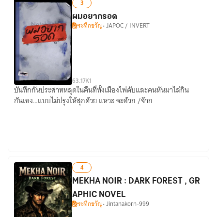
3
ผมอยากรอด
ระทึกขวัญ
• JAPOC / INVERT
6
3.17K
1
บันทึกกันประสาทหลุดในคืนที่ทั้งเมืองไฟดับและคนหันมาไล่กิน
ผม
กันเอง…แบบไม่ปรุงให้สุกด้วย แหวะ จะอ้วก /จ๊าก
อยาก
รอด
4
MEKHA NOIR : DARK FOREST , GR
APHIC NOVEL
ระทึกขวัญ
• Jintanakorn-999