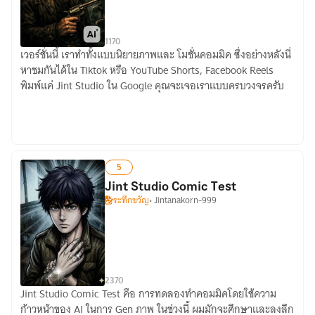
1
17
0
เวอร์ชั่นนี้ เราทำทั้งแบบนิยายภาพและ โมชั่นคอมมิค ซึ่งอย่างหลังนี่
MEKHA
หาชมกันได้ใน Tiktok หรือ YouTube Shorts, Facebook Reels
NOIR
พิมพ์แค่ Jint Studio ใน Google คุณจะเจอเราแบบครบวงจรครับ
:
DARK
FOREST
,
GRAPHIC
5
NOVEL
Jint Studio Comic Test
ระทึกขวัญ
• Jintanakorn-999
2
37
0
Jint Studio Comic Test คือ การทดลองทำคอมมิคโดยใช้ความ
Jint
ก้าวหน้าของ AI ในการ Gen ภาพ ในช่วงนี้ ผมมักจะศึกษาและลงลึก
Studio