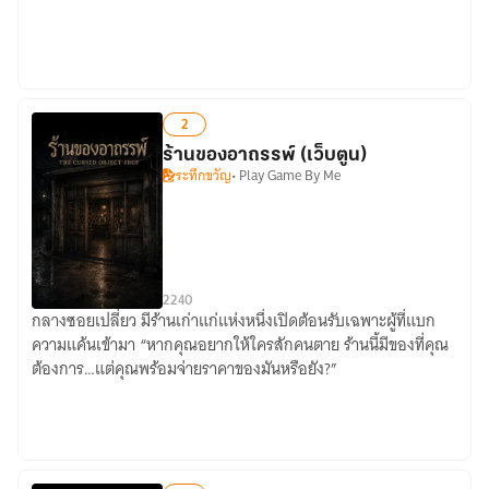
Perfact
2
ร้านของอาถรรพ์ (เว็บตูน)
ระทึกขวัญ
• Play Game By Me
2
24
0
กลางซอยเปลี่ยว มีร้านเก่าแก่แห่งหนึ่งเปิดต้อนรับเฉพาะผู้ที่แบก
ร้าน
ความแค้นเข้ามา “หากคุณอยากให้ใครสักคนตาย ร้านนี้มีของที่คุณ
ของ
ต้องการ…แต่คุณพร้อมจ่ายราคาของมันหรือยัง?”
อาถรรพ์
(เว็บ
ตูน)