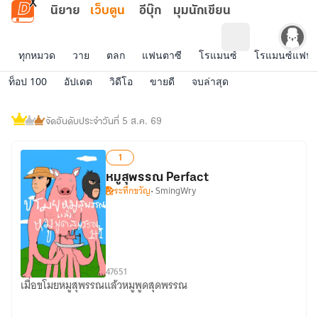
ข้ามไปยังเนื้อหาหลัก
นิยาย
เว็บตูน
อีบุ๊ก
มุมนักเขียน
ทุกหมวด
วาย
ตลก
แฟนตาซี
โรแมนซ์
โรแมนซ์แฟนต
ท็อป 100
อัปเดต
วิดีโอ
ขายดี
จบล่าสุด
เว็บ
ตูน
จัดอันดับประจำวันที่ 5 ส.ค. 69
ติด
ท็อป
1
หมูสุพรรณ Perfact
ระทึกขวัญ
• SmingWry
4
765
1
เมื่อขโมยหมูสุพรรณแล้วหมูพูดสุดพรรณ
หมู
สุพรรณ